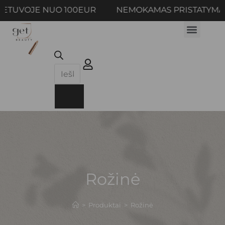
ETUVOJE NUO 100EUR NEMOKAMAS PRISTATYMAS
Rožinė
>
Produktai
>
Rožinė