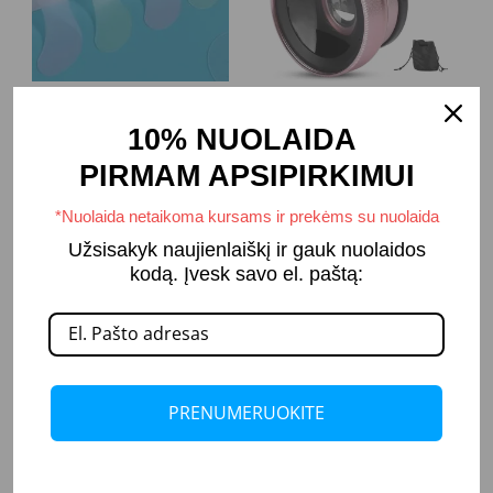
Daugkartiniai
Makro linzė/lęšis
10% NUOLAIDA
silikoniniai padeliai
telefono kamerai
PIRMAM APSIPIRKIMUI
4,99
€
10,99
€
*Nuolaida netaikoma kursams ir prekėms su nuolaida
Užsisakyk naujienlaiškį ir gauk nuolaidos
PASIRINKTI
Į KREPŠELĮ
kodą. Įvesk savo el. paštą:
SAVYBES
PRENUMERUOKITE