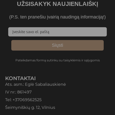
UŽSISAKYK NAUJIENLAIŠKĮ
(P.S. ten pranešiu įvairią naudingą informaciją!)
Siųsti
Pateikdamas formą sutinku su taisyklėmis ir sąlygomis
KONTAKTAI
Ats. asm.: Eglė Sabaliauskienė
IV nr.: 861497
Tel: +37069562525
Šeimyniškių g. 12, Vilnius