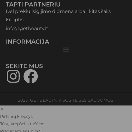
TAPTI PARTNERIU
Dėl prekių įsigijimo didmena arba į kitas šalis
kreiptis
info@getbeauty.lt
INFORMACIJA
SEKITE MUS​
2025 GET BEAUTY. VISOS TEISĖS SAUGOMOS.
✕
Pirkinių krepšys
Jūsų krepšelis tuščias
Pradedam apsipirkti!