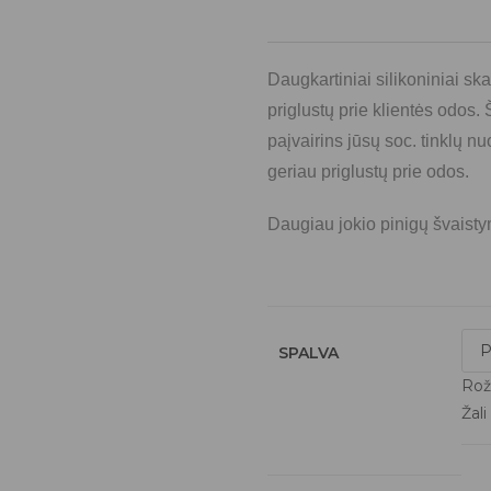
Daugkartiniai silikoniniai sk
priglustų prie klientės odos.
paįvairins jūsų soc. tinklų n
geriau priglustų prie odos.
Daugiau jokio pinigų švaist
SPALVA
Rož
Žali