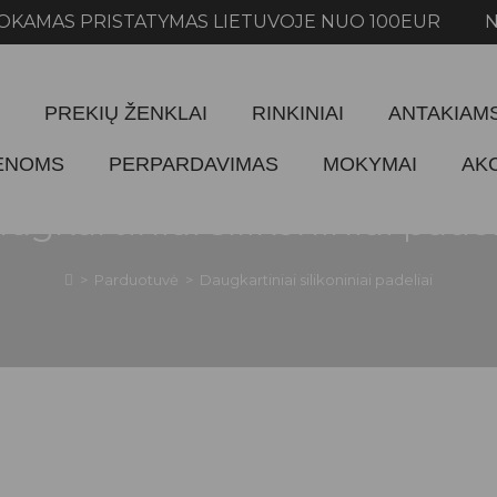
RISTATYMAS LIETUVOJE NUO 100EUR NEMOKAM
PREKIŲ ŽENKLAI
RINKINIAI
ANTAKIAM
IENOMS
PERPARDAVIMAS
MOKYMAI
AK
ugkartiniai silikoniniai padel
>
Parduotuvė
>
Daugkartiniai silikoniniai padeliai