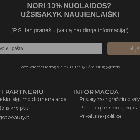
NORI 10% NUOLAIDOS?
UŽSISAKYK NAUJIENLAIŠKĮ
(P.S. ten pranešiu įvairią naudingą informaciją!)
Siųs
Pateikdamas formą sutinku su taisyklėmis ir sąlygomis
I PARTNERIU
INFORMACIJA
ekių įsigijimo didmena arba
Pristatymo ir grąžinimo sąl
Paslaugų teikimo sąlygos
 šalis kreiptis
Privatumo politika
getbeauty.lt