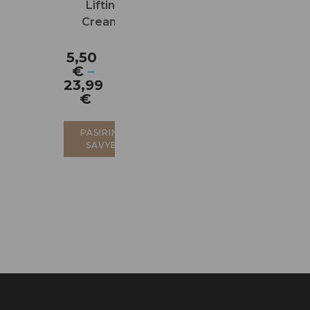
Lifting
Cream+
(blakstienoms
ir antakiams)
5,50
€
–
23,99
€
PASIRINKTI
SAVYBES