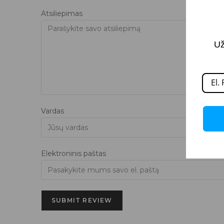
Atsiliepimas
Už
Vardas
Elektroninis paštas
SUBMIT REVIEW