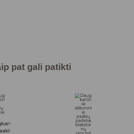
p pat gali patikti
kartiniai
aakių