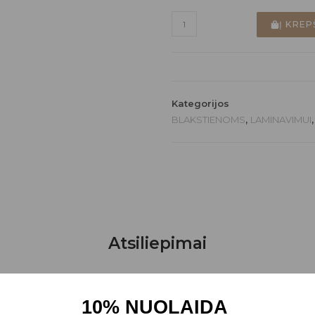
Į KREP
Kategorijos
BLAKSTIENOMS
,
LAMINAVIMUI
Atsiliepimai
10% NUOLAIDA