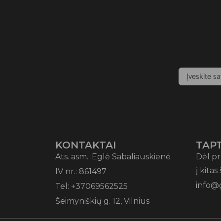
KONTAKTAI
TAPT
Ats. asm.: Eglė Sabaliauskienė
Dėl pr
į kitas
IV nr.: 861497
info@
Tel: +37069562525
Šeimyniškių g. 12, Vilnius