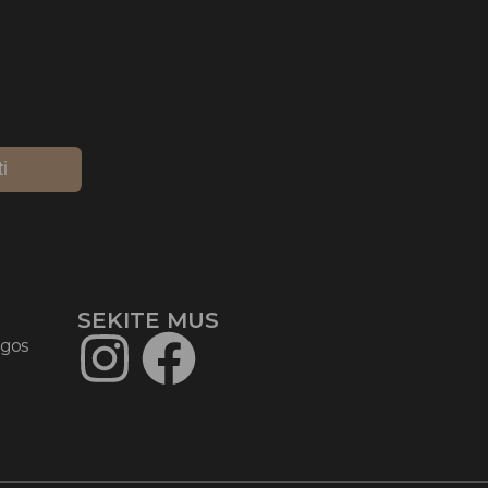
ti
SEKITE MUS​
ygos