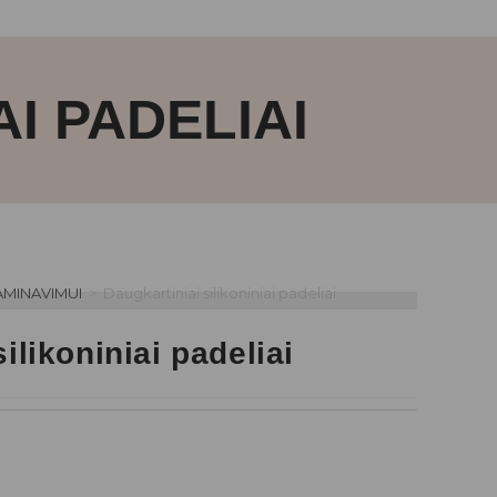
I PADELIAI
AMINAVIMUI
>
Daugkartiniai silikoniniai padeliai
ilikoniniai padeliai