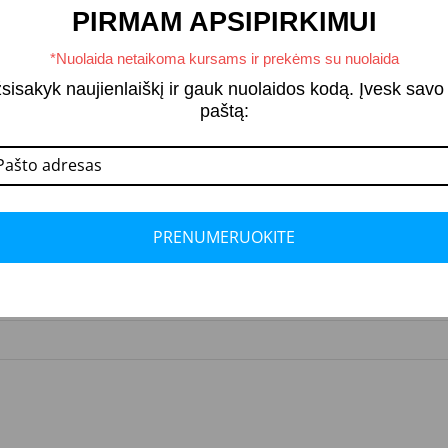
PIRMAM APSIPIRKIMUI
*Nuolaida netaikoma kursams ir prekėms su nuolaida
sisakyk naujienlaiškį ir gauk nuolaidos kodą. Įvesk savo 
paštą:
PRENUMERUOKITE