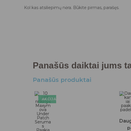
Kol kas atsiliepimų nėra. Būkite pirmas, parašęs.
Panašūs daiktai jums tai
Panašūs produktai
AKCIJA!
Daug
p