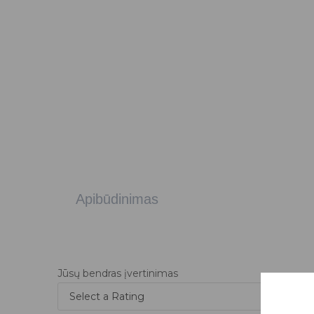
Apibūdinimas
Jūsų bendras įvertinimas