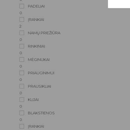
PADELIAI
0
ĮRANKIAI
2
NAMŲ PRIEŽIŪRA
0
RINKINIAI
0
MĖGINUKAI
0
PRIAUGINIMUI
0
PRAUSIKLIAI
0
KLIJAI
0
BLAKSTIENOS
0
ĮRANKIAI