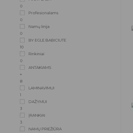
0
Profesionalams
0
Namų linija
0
BY EGLE BABICIUTE
10
Rinkiniai
0
ANTAKIAMS
+
8
LAMINAVIMUI
1
DAŽYMUI
3
ĮRANKIAI
3
NAMŲ PRIEŽIŪRA