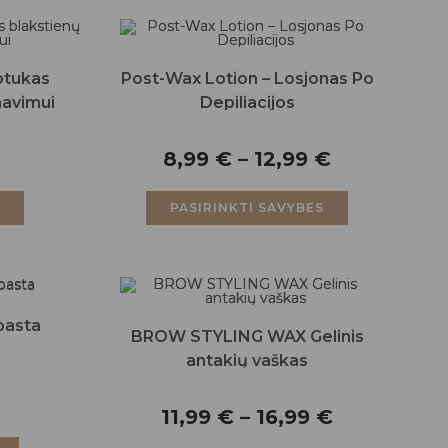
ptukas
Post-Wax Lotion – Losjonas Po
navimui
Depiliacijos
8,99
€
–
12,99
€
Į
PASIRINKTI SAVYBES
pasta
BROW STYLING WAX Gelinis
antakių vaškas
11,99
€
–
16,99
€