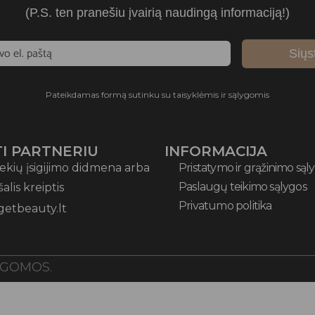
(P.S. ten pranešiu įvairią naudingą informaciją!)
Siųs
Pateikdamas formą sutinku su taisyklėmis ir sąlygomis
I PARTNERIU
INFORMACIJA
ekių įsigijimo didmena arba
Pristatymo ir grąžinimo sąl
Paslaugų teikimo sąlygos
 šalis kreiptis
Privatumo politika
getbeauty.lt
UGOMOS.