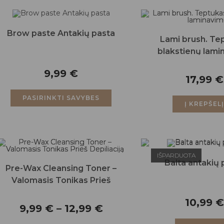
Brow paste Antakių pasta
Lami brush. Te
blakstienų lami
9,99
€
17,99
€
PASIRINKTI SAVYBES
Į KREPŠEL
IŠPARDUOTA
Balta antakių 
Pre-Wax Cleansing Toner –
Valomasis Tonikas Prieš
Depiliaciją
10,99
€
9,99
€
–
12,99
€