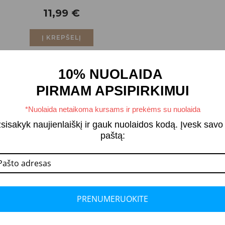
11,99
€
Į KREPŠELĮ
10% NUOLAIDA
PIRMAM APSIPIRKIMUI
*Nuolaida netaikoma kursams ir prekėms su nuolaida
sisakyk naujienlaiškį ir gauk nuolaidos kodą. Įvesk savo 
paštą:
PRENUMERUOKITE