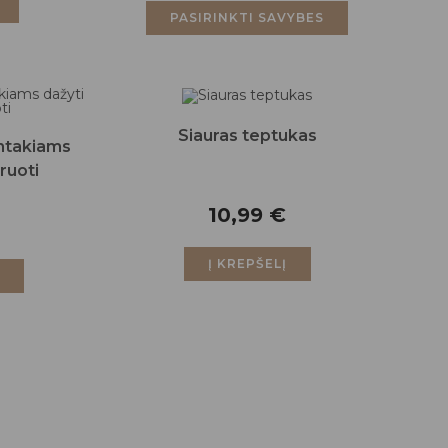
PASIRINKTI SAVYBES
Siauras teptukas
antakiams
ruoti
10,99
€
Į KREPŠELĮ
Į