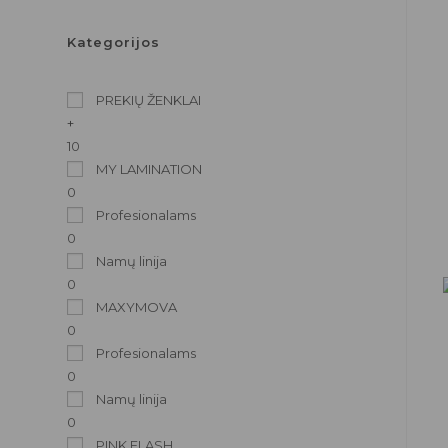
Kategorijos
PREKIŲ ŽENKLAI
+
10
MY LAMINATION
0
Profesionalams
0
Namų linija
0
MAXYMOVA
0
Profesionalams
0
Namų linija
0
PINK FLASH