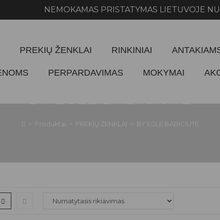
NEMOKAMAS PRISTATYMAS LIETUVOJE NUO 1
PREKIŲ ŽENKLAI
RINKINIAI
ANTAKIAM
IENOMS
PERPARDAVIMAS
MOKYMAI
AK
BY EGLE BABICIUTE
>
Produktai
>
PREKIŲ ŽENKLAI
>
BY EGLE BABICIUTE