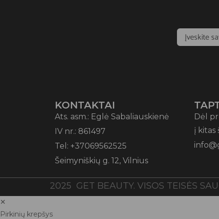
KONTAKTAI
TAPT
Ats. asm.: Eglė Sabaliauskienė
Dėl pr
į kitas
IV nr.: 861497
info@
Tel: +37069562525
Šeimyniškių g. 12, Vilnius
2025 GET BEAUTY. VISOS TEISĖS SA
✕
Pirkinių krepšys