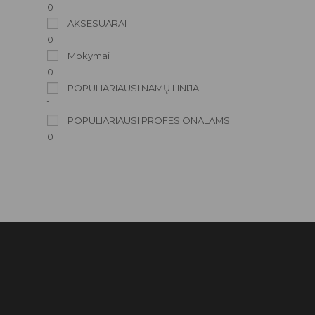
0
AKSESUARAI
0
Mokymai
0
POPULIARIAUSI NAMŲ LINIJA
1
POPULIARIAUSI PROFESIONALAMS
0