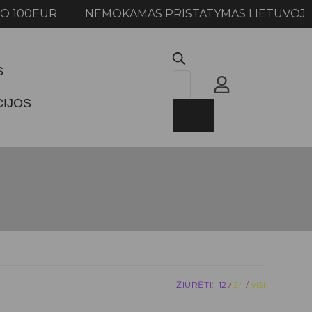
00EUR NEMOKAMAS PRISTATYMAS LIETUVOJE NU
S
CIJOS
ŽIŪRĖTI:
12
24
VISI