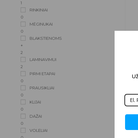
1
RINKINIAI
0
MĖGINUKAI
0
BLAKSTIENOMS
+
2
LAMINAVIMUI
2
PIRMI ETAPAI
Už
0
PRAUSIKLIAI
0
KLIJAI
0
DAŽAI
0
VOLELIAI
0