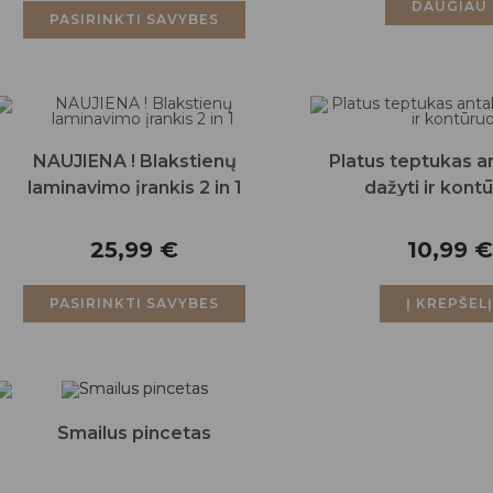
DAUGIAU
PASIRINKTI SAVYBES
NAUJIENA ! Blakstienų
Platus teptukas 
laminavimo įrankis 2 in 1
dažyti ir kontū
25,99
€
10,99
€
PASIRINKTI SAVYBES
Į KREPŠEL
Smailus pincetas