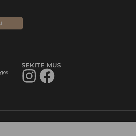
ti
SEKITE MUS​
ygos