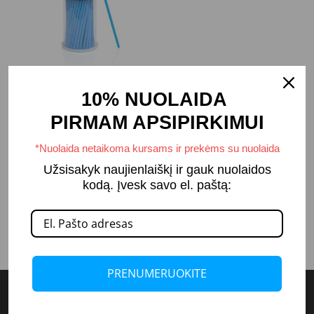
Mikrošepetėliai
10% NUOLAIDA
PIRMAM APSIPIRKIMUI
4,89
€
*Nuolaida netaikoma kursams ir prekėms su nuolaida
Užsisakyk naujienlaiškį ir gauk nuolaidos
Į KREPŠELĮ
kodą. Įvesk savo el. paštą:
PRENUMERUOKITE