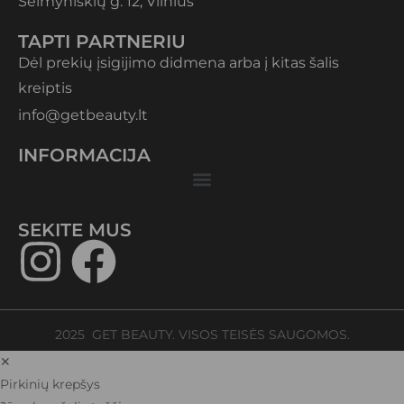
Šeimyniškių g. 12, Vilnius
TAPTI PARTNERIU
Dėl prekių įsigijimo didmena arba į kitas šalis
kreiptis
info@getbeauty.lt
INFORMACIJA
SEKITE MUS​
2025 GET BEAUTY. VISOS TEISĖS SAUGOMOS.
✕
Pirkinių krepšys