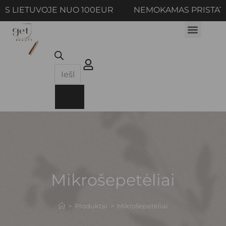
S LIETUVOJE NUO 100EUR NEMOKAMAS PRISTAT
Mikrošepetėliai
>
Produktai
>
Mikrošepetėliai