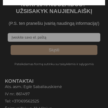
NORI 10% NUOLAIDOS?
UŽSISAKYK NAUJIENLAIŠKĮ
(P.S. ten pranešiu įvairią naudingą informaciją!)
Siųsti
Pateikdamas formą sutinku su taisyklėmis ir sąlygomis
KONTAKTAI
Ats. asm.: Eglė Sabaliauskienė
IV nr.: 861497
Tel: +37069562525