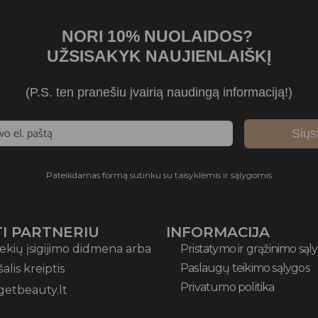
NORI 10% NUOLAIDOS?
UŽSISAKYK NAUJIENLAIŠKĮ
(P.S. ten pranešiu įvairią naudingą informaciją!)
Siųs
Pateikdamas formą sutinku su taisyklėmis ir sąlygomis
I PARTNERIU
INFORMACIJA
ekių įsigijimo didmena arba
Pristatymo ir grąžinimo sąl
Paslaugų teikimo sąlygos
 šalis kreiptis
Privatumo politika
getbeauty.lt