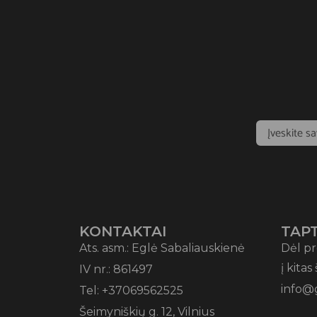
KONTAKTAI
TAPT
Ats. asm.: Eglė Sabaliauskienė
Dėl pr
į kitas
IV nr.: 861497
info@
Tel: +37069562525
Šeimyniškių g. 12, Vilnius