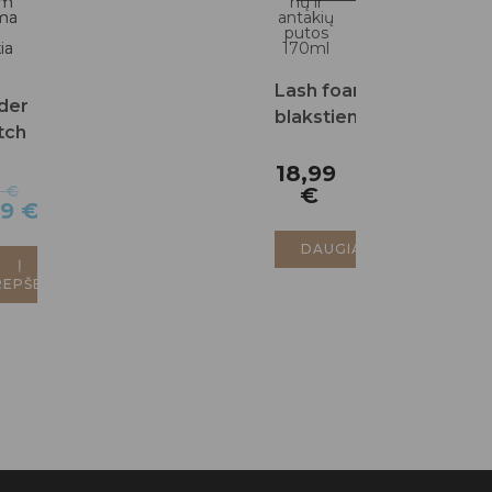
Lash foam
der
blakstienų
tch
ir antakių
rum
putos
18,99
umas
9
€
€
170ml
99
€
kiams
DAUGIAU
Į
REPŠELĮ