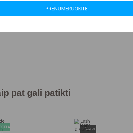
PRENUMERUOKITE
p pat gali patikti
CIJA!
IŠPARDUOTA