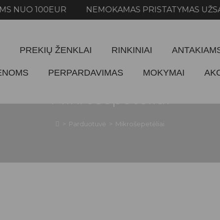
 NUO 100EUR NEMOKAMAS PRISTATYMAS UŽSAKY
PREKIŲ ŽENKLAI
RINKINIAI
ANTAKIAM
IENOMS
PERPARDAVIMAS
MOKYMAI
AK
Mikrošepetėliai
>
Parduotuvė
>
Mikrošepetėliai