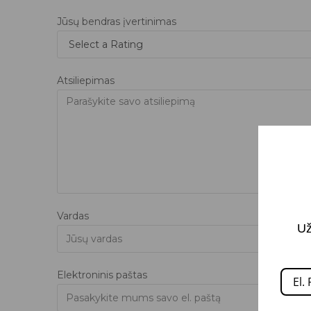
Jūsų bendras įvertinimas
Atsiliepimas
Vardas
Už
Elektroninis paštas