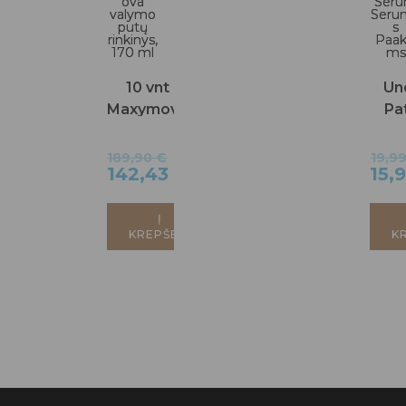
10 vnt
Un
Maxymova
Pa
valymo
Se
putų
Ser
189,90
€
19,9
142,43
€
15,
rinkinys,
Paa
170 ml
Į
KREPŠELĮ
K