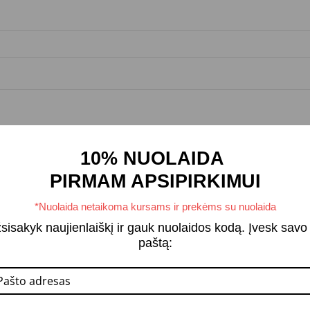
10% NUOLAIDA
PIRMAM APSIPIRKIMUI
*Nuolaida netaikoma kursams ir prekėms su nuolaida
sisakyk naujienlaiškį ir gauk nuolaidos kodą. Įvesk savo 
paštą: