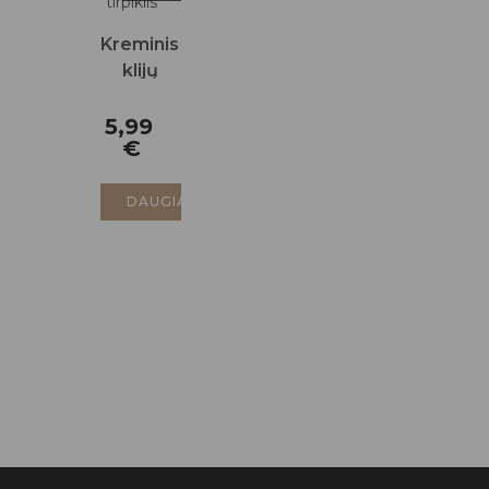
Kreminis
klijų
tirpiklis
5,99
€
DAUGIAU