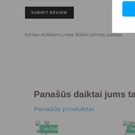
SUBMIT REVIEW
Kol kas atsiliepimų nėra. Būkite pirmas, parašęs.
Panašūs daiktai jums tai
Panašūs produktai
AKCIJA!
AK