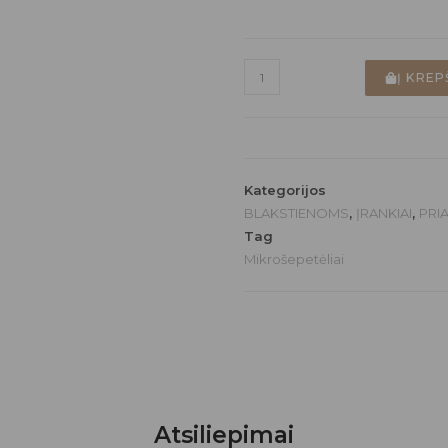
Į KREP
Kategorijos
BLAKSTIENOMS
,
ĮRANKIAI
,
PRI
Tag
Mikrošepetėliai
Atsiliepimai