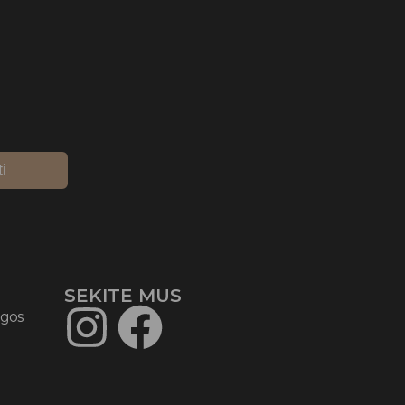
ti
SEKITE MUS​
ygos