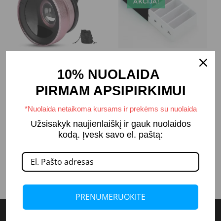
AKCIJA!
Makro linzė/lęšis
Neoniniai silikoniai
10% NUOLAIDA
telefono kamerai
voleliai (M forma)
PIRMAM APSIPIRKIMUI
10,99
€
17,99
€
21,99
€
*Nuolaida netaikoma kursams ir prekėms su nuolaida
Užsisakyk naujienlaiškį ir gauk nuolaidos
Į KREPŠELĮ
PASIRINKTI
kodą. Įvesk savo el. paštą:
SAVYBES
PRENUMERUOKITE