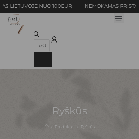
S LIETUVOJE NUO 100EUR NEMOKAMAS PRISTAT
Ryškūs
>
Produktai
>
Ryškūs