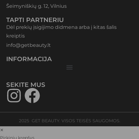
Šeimyniškių g. 12, Vilnius
TAPTI PARTNERIU
Dėl prekių įsigijimo didmena arba į kitas šalis
kreiptis
info@getbeauty.lt
INFORMACIJA
SEKITE MUS​
2025 GET BEAUTY. VISOS TEISĖS SAUGOMOS.
✕
Pirkinių krepšys