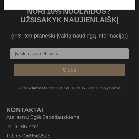
NORI 10% NUOLAIDOS?
UŽSISAKYK NAUJIENLAIŠKĮ
(P.S. ten pranešiu įvairią naudingą informaciją!)
Siųsti
Pateikdamas formą sutinku su taisyklėmis ir sąlygomis
KONTAKTAI
Ats. asm.: Eglė Sabaliauskienė
IV nr.: 861497
Tel: +37069562525