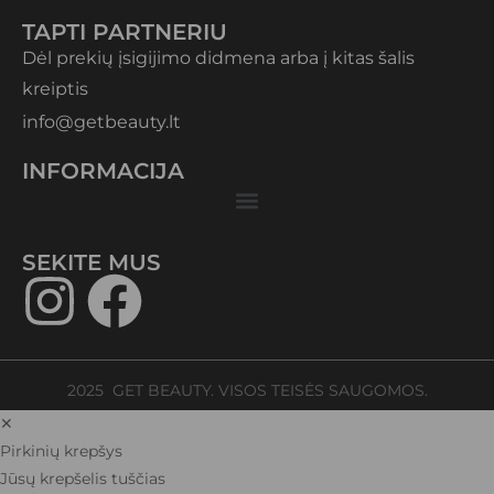
TAPTI PARTNERIU
Dėl prekių įsigijimo didmena arba į kitas šalis
kreiptis
info@getbeauty.lt
INFORMACIJA
SEKITE MUS​
2025 GET BEAUTY. VISOS TEISĖS SAUGOMOS.
✕
Pirkinių krepšys
Jūsų krepšelis tuščias