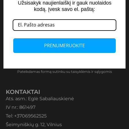
NORI 10% NUOLAIDOS?
Užsisakyk naujienlaiškį ir gauk nuolaidos
UŽSISAKYK NAUJIENLAIŠKĮ
kodą. Įvesk savo el. paštą:
(P.S. ten pranešiu įvairią naudingą informaciją!)
PRENUMERUOKITE
Siųsti
Pateikdamas formą sutinku su taisyklėmis ir sąlygomis
KONTAKTAI
Ats. asm.: Eglė Sabaliauskienė
IV nr.: 861497
Tel: +37069562525
Šeimyniškių g. 12, Vilnius