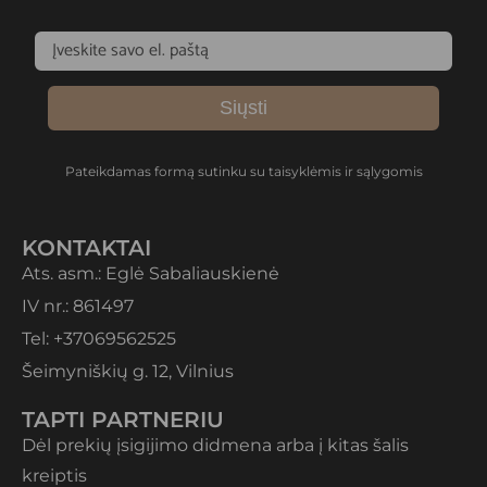
Siųsti
Pateikdamas formą sutinku su taisyklėmis ir sąlygomis
KONTAKTAI
Ats. asm.: Eglė Sabaliauskienė
IV nr.: 861497
Tel: +37069562525
Šeimyniškių g. 12, Vilnius
TAPTI PARTNERIU
Dėl prekių įsigijimo didmena arba į kitas šalis
kreiptis