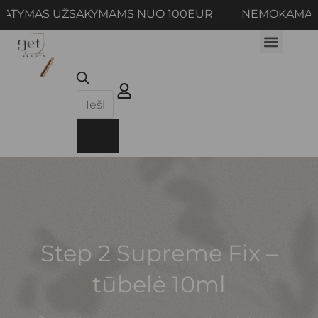
TYMAS UŽSAKYMAMS NUO 100EUR NEMOKAMAS PR
Step 2 Supreme Fix –
tūbelė 10ml