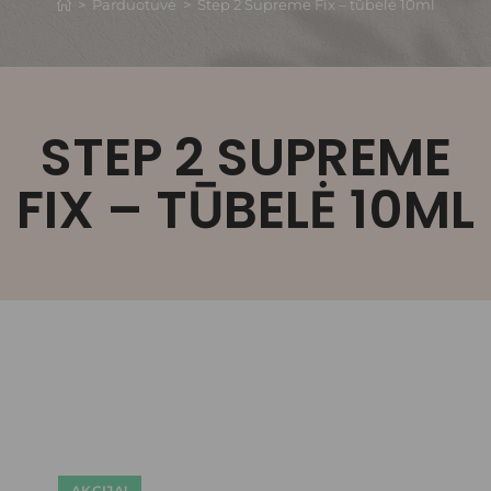
>
Parduotuvė
>
Step 2 Supreme Fix – tūbelė 10ml
STEP 2 SUPREME
FIX – TŪBELĖ 10ML
AKCIJA!