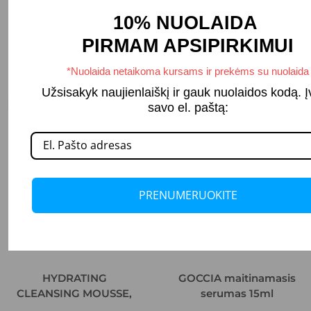
10% NUOLAIDA
Panašūs daiktai jums taip
PIRMAM APSIPIRKIMUI
pat gali patikti
*Nuolaida netaikoma kursams ir prekėms su nuolaida
Užsisakyk naujienlaiškį ir gauk nuolaidos kodą. 
Panašūs produktai
savo el. paštą:
PRENUMERUOKITE
HYDRATING
GOCCIA maitinamasis
CLEANSING MOUSSE,
serumas 15ml
drėkinančios putos,