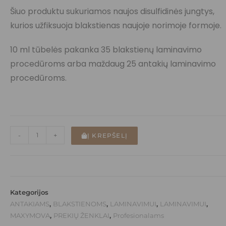
Šiuo produktu sukuriamos naujos disulfidinės jungtys,
kurios užfiksuoja blakstienas naujoje norimoje formoje.
10 ml tūbelės pakanka 35 blakstienų laminavimo
procedūroms arba maždaug 25 antakių laminavimo
procedūroms.
-
+
Į KREPŠELĮ
Kategorijos
ANTAKIAMS
,
BLAKSTIENOMS
,
LAMINAVIMUI
,
LAMINAVIMUI
,
MAXYMOVA
,
PREKIŲ ŽENKLAI
,
Profesionalams