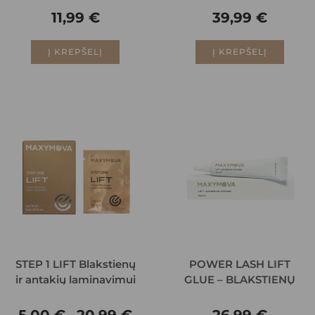
50ml.
11,99
€
39,99
€
Į KREPŠELĮ
Į KREPŠELĮ
STEP 1 LIFT Blakstienų
POWER LASH LIFT
ir antakių laminavimui
GLUE – BLAKSTIENŲ
LAMINAVIMO KLIJAI