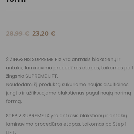
28,99
€
23,20
€
2 ŽINGSNIS SUPREME FIX yra antrasis blakstienų ir
antakių laminavimo procedūros etapas, taikomas po 1
žingsnio SUPREME LIFT.
Naudodami šį produktą sukuriame naujas disulfidines
jungtis ir užfiksuojame blakstienas pagal naują norimą
formą.
STEP 2 SUPREME IX yra antrasis blakstienų ir antakių
laminavimo procedūros etapas, taikomas po Step 1
LIFT.