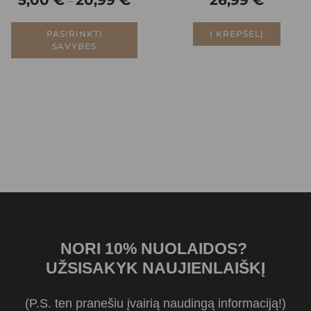
5,00
€
20,99
€
26,99
€
–
PASIRINKTI
Į KREPŠELĮ
SAVYBES
NORI 10% NUOLAIDOS?
UŽSISAKYK NAUJIENLAIŠKĮ
(P.S. ten pranešiu įvairią naudingą informaciją!)