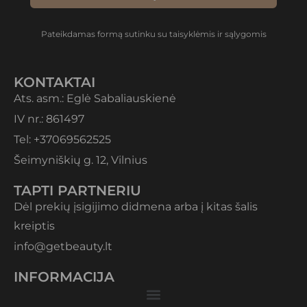
Pateikdamas formą sutinku su taisyklėmis ir sąlygomis
KONTAKTAI
Ats. asm.: Eglė Sabaliauskienė
IV nr.: 861497
Tel: +37069562525
Šeimyniškių g. 12, Vilnius
TAPTI PARTNERIU
Dėl prekių įsigijimo didmena arba į kitas šalis
kreiptis
info@getbeauty.lt
INFORMACIJA