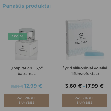
Panašūs produktai
AKCIJA!
„Inspiration 1,3,5”
Žydri silikoniniai voleliai
balzamas
(lifting efektas)
12,99
€
3,60
€
17,99
€
–
16,20
€
PASIRINKTI
PASIRINKTI
SAVYBES
SAVYBES