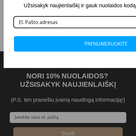
Užsisakyk naujienlaiškį ir gauk nuolaidos kodą.
PRENUMERUOKITE
NORI 10% NUOLAIDOS?
UŽSISAKYK NAUJIENLAIŠKĮ
(P.S. ten pranešiu įvairią naudingą informaciją!)
Siųsti