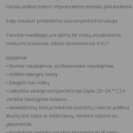
tačiau puikiai tinka ir stipresniems antakių plaukeliams.
Kaip naudoti: pridedama sutrumpinta instrukcija.
Teorinė medžiaga yra skirta tik mūsų studentams
mokymo kursuose „Mano laminavimas 4 in 1“.
Įspėjimai:
• Išorinis naudojimas, profesionalus naudojimas.
• Atlikite alerginį testą.
• Saugoti nuo vaikų.
• Laikykite vėsioje temperatūroje (apie 20–24 ° C) ir
venkite tiesioginės šviesos.
• Neleidžiama, kad produktas patektų į akis ar paliktų
likučių ant odos ar blakstienų. Venkite sąlyčio su
gleivinėmis.
• Produktas netinka naudoti žmonėms iki 18 metų.