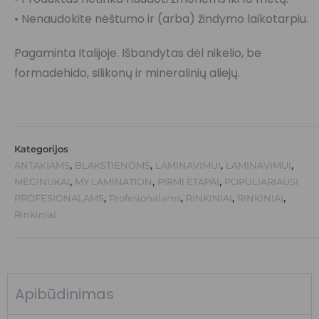
• Nenaudokite nėštumo ir (arba) žindymo laikotarpiu.
Pagaminta Italijoje. Išbandytas dėl nikelio, be
formadehido, silikonų ir mineralinių aliejų.
Kategorijos
ANTAKIAMS
,
BLAKSTIENOMS
,
LAMINAVIMUI
,
LAMINAVIMUI
,
MĖGINUKAI
,
MY LAMINATION
,
PIRMI ETAPAI
,
POPULIARIAUSI
PROFESIONALAMS
,
Profesionalams
,
RINKINIAI
,
RINKINIAI
,
Rinkiniai
Apibūdinimas