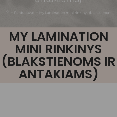
>
Parduotuvė
>
My Lamination mini rinkinys (blakstienoms i
MY LAMINATION
MINI RINKINYS
(BLAKSTIENOMS IR
ANTAKIAMS)