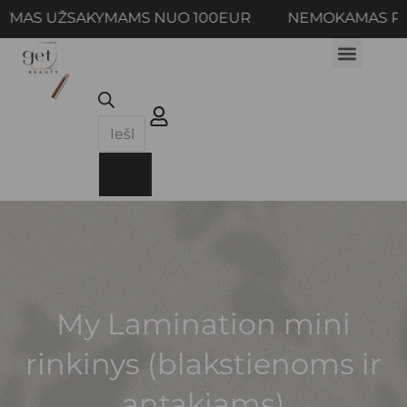
MAS UŽSAKYMAMS NUO 100EUR NEMOKAMAS PRIS
My Lamination mini
rinkinys (blakstienoms ir
antakiams)