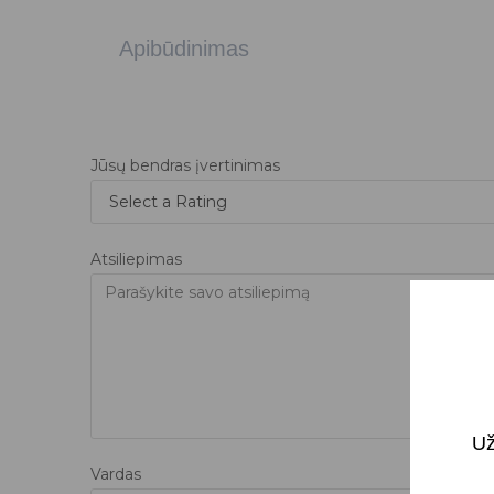
Apibūdinimas
Jūsų bendras įvertinimas
Atsiliepimas
Už
Vardas