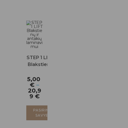
STEP 1 LIFT
Blakstienų
ir antakių
laminavimui
5,00
€
–
20,9
9
€
PASIRINKTI
SAVYBES