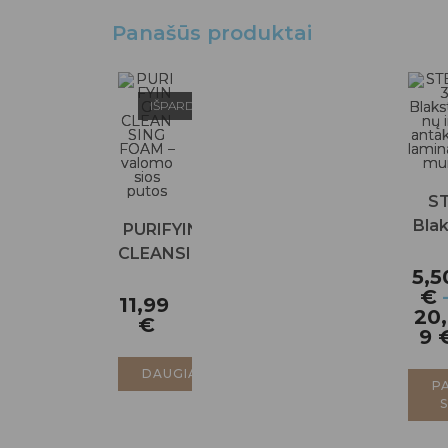
Panašūs produktai
IŠPARDUOTA
ST
Blak
PURIFYING
ir 
CLEANSING
lami
5,
FOAM –
€
valomosios
11,99
20
€
putos
9
DAUGIAU
PA