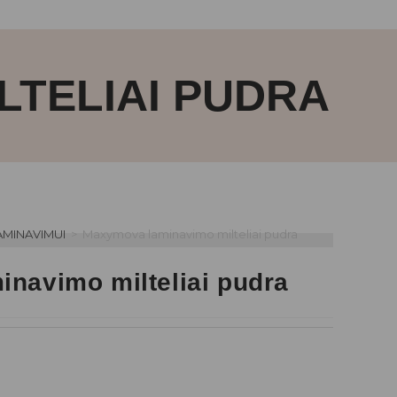
LTELIAI PUDRA
AMINAVIMUI
>
Maxymova laminavimo milteliai pudra
navimo milteliai pudra