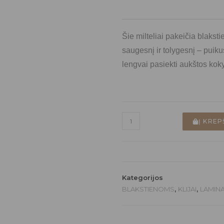
Šie milteliai pakeičia blaks
saugesnį ir tolygesnį – puik
lengvai pasiekti aukštos kok
Į KREP
Kategorijos
BLAKSTIENOMS
,
KLIJAI
,
LAMINA