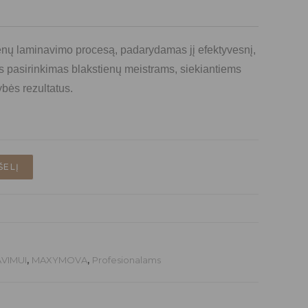
tienų laminavimo procesą, padarydamas jį efektyvesnį,
us pasirinkimas blakstienų meistrams, siekiantiems
ybės rezultatus.
ŠELĮ
VIMUI
,
MAXYMOVA
,
Profesionalams