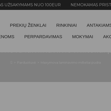
ŽSAKYMAMS NUO 100EUR NEMOKAMAS PRISTATYM
PREKIŲ ŽENKLAI
RINKINIAI
ANTAKIAM
IENOMS
PERPARDAVIMAS
MOKYMAI
AK
mova laminavimo milteliai 
>
Parduotuvė
>
Maxymova laminavimo milteliai pudra