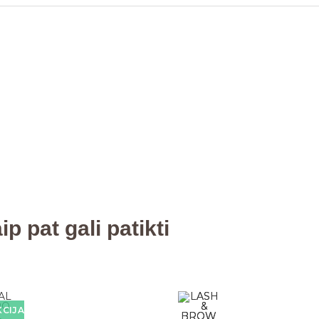
p pat gali patikti
CIJA!