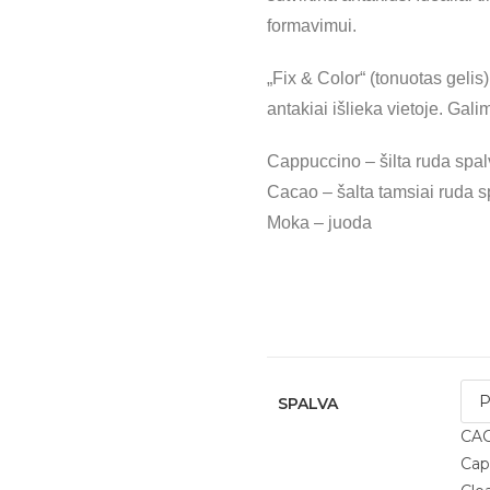
formavimui.
„Fix & Color“ (tonuotas geli
antakiai išlieka vietoje. Galim
Cappuccino – šilta ruda spal
Cacao – šalta tamsiai ruda s
Moka – juoda
SPALVA
CA
Cap