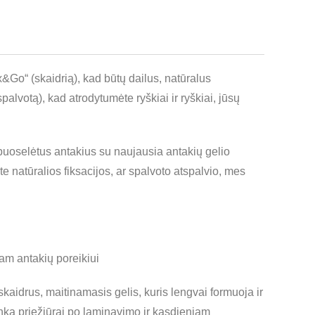
x&Go“ (skaidrią), kad būtų dailus, natūralus
palvotą), kad atrodytumėte ryškiai ir ryškiai, jūsų
špuoselėtus antakius su naujausia antakių gelio
te natūralios fiksacijos, ar spalvoto atspalvio, mes
am antakių poreikiui
skaidrus, maitinamasis gelis, kuris lengvai formuoja ir
tinka priežiūrai po laminavimo ir kasdieniam