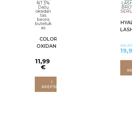
HYA
LAS
S
COLOR
24,9
OXIDANT
19,
3% Dažų
oksidantas
11,99
€
beoris
K
buteliukas
Į
KREPŠELĮ