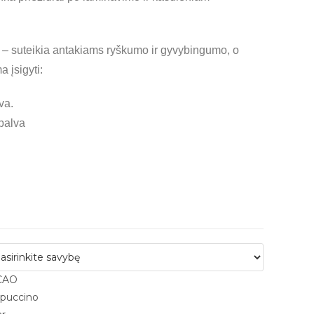
s) – suteikia antakiams ryškumo ir gyvybingumo, o
a įsigyti:
va.
palva
CAO
puccino