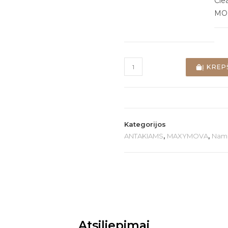
Cle
MO
Į KREP
Kategorijos
ANTAKIAMS
,
MAXYMOVA
,
Namų
Atsiliepimai