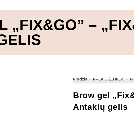
 „FIX&GO” – „FI
GELIS
Pradžia
>
PREKIŲ ŽENKLAI
>
M
Brow gel „Fix
Antakių gelis