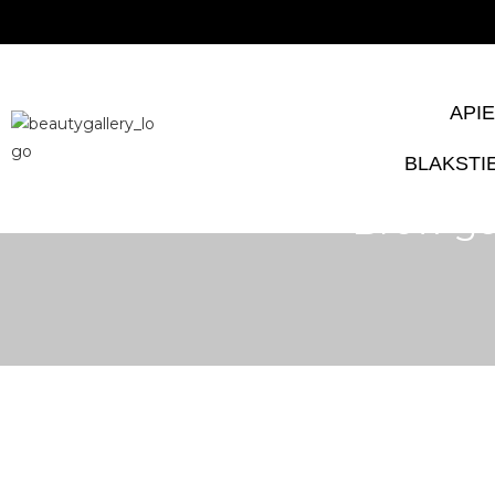
NEMOK
APIE
BLAKST
Brow gel