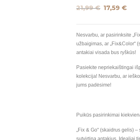
21,99
€
17,59
€
Nesvarbu, ar pasirinksite „Fi
užbaigimas, ar „Fix&Color“ (s
antakiai visada bus ryškūs!
Pasiekite nepriekaištingai i
kolekcija! Nesvarbu, ar ieško
jums padėsime!
Puikūs pasirinkimai kiekvien
„Fix & Go“ (skaidrus gelis) – 
sutvirtina antakius. Idealiai 