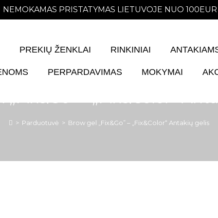
AMAS PRISTATYMAS LIETUVOJE NUO 100EUR N
PREKIŲ ŽENKLAI
RINKINIAI
ANTAKIAM
IENOMS
PERPARDAVIMAS
MOKYMAI
AK
 „Fix&Go” – „Fix&Color“ Anta
>
Parduotuvė
>
Brow gel „Fix&Go” – „Fix&Color“ Antakių gelis