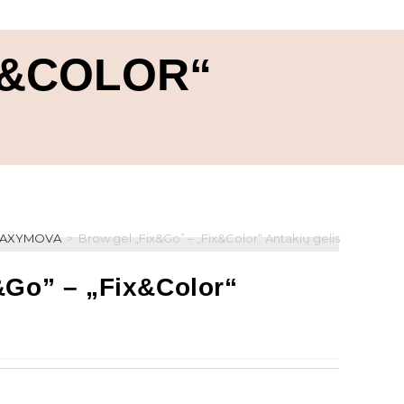
X&COLOR“
AXYMOVA
>
Brow gel „Fix&Go” – „Fix&Color“ Antakių gelis
&Go” – „Fix&Color“