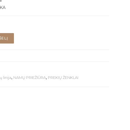
ar
KA
ŠELĮ
 linija
,
NAMŲ PRIEŽIŪRA
,
PREKIŲ ŽENKLAI