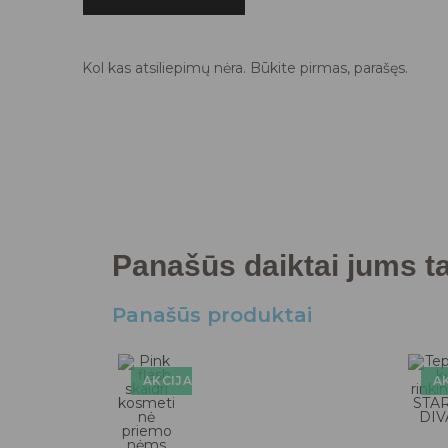
Kol kas atsiliepimų nėra. Būkite pirmas, parašęs.
Panašūs daiktai jums tai
Panašūs produktai
AKCIJA!
AK