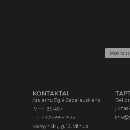
KONTAKTAI
TAPT
Ats. asm.: Eglė Sabaliauskienė
Dėl pr
į kitas
IV nr.: 861497
info@
Tel: +37069562525
Šeimyniškių g. 12, Vilnius