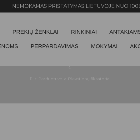
KAMAS PRISTATYMAS LIETUVOJE NUO 100EUR 
PREKIŲ ŽENKLAI
RINKINIAI
ANTAKIAM
IENOMS
PERPARDAVIMAS
MOKYMAI
AK
Blakstienų fiksatoriai
>
Parduotuvė
>
Blakstienų fiksatoriai