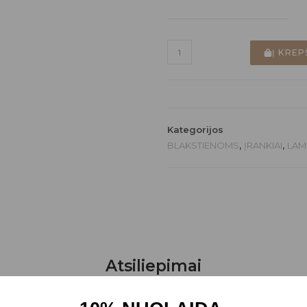
Į KREP
Kategorijos
BLAKSTIENOMS
,
ĮRANKIAI
,
LAM
Atsiliepimai