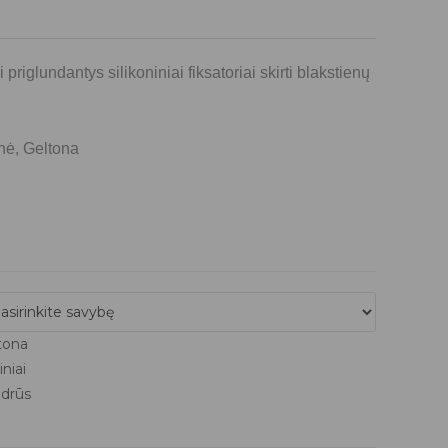
ai priglundantys silikoniniai fiksatoriai skirti blakstienų
inė, Geltona
tona
niai
idrūs