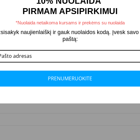
10% NUOLAIDA
PIRMAM APSIPIRKIMUI
*Nuolaida netaikoma kursams ir prekėms su nuolaida
sisakyk naujienlaiškį ir gauk nuolaidos kodą. Įvesk savo 
paštą:
PRENUMERUOKITE