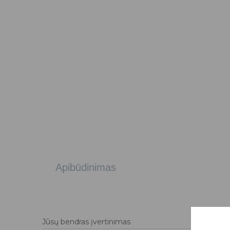
Apibūdinimas
Jūsų bendras įvertinimas