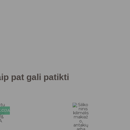
p pat gali patikti
CIJA!