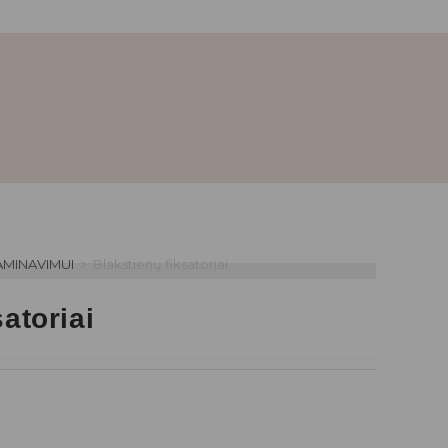
AMINAVIMUI
>
Blakstienų fiksatoriai
atoriai