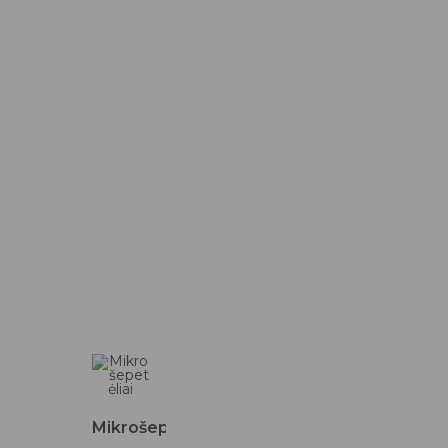
Mikrošepetėliai