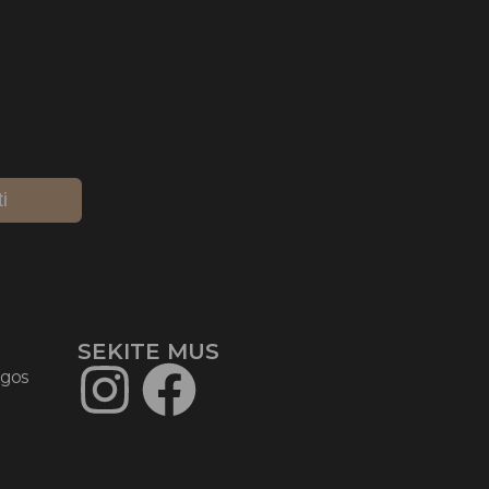
ti
SEKITE MUS​
ygos