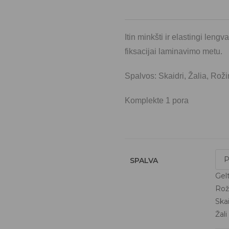
Itin minkšti ir elastingi lengv
fiksacijai laminavimo metu.
Spalvos: Skaidri, Žalia, Rož
Komplekte 1 pora
SPALVA
Gel
Roži
Ska
Žali