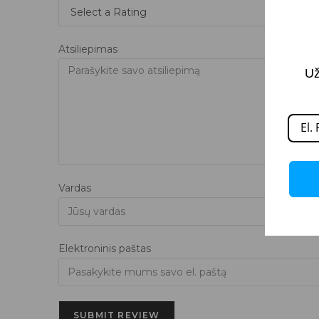
Atsiliepimas
Už
Vardas
Elektroninis paštas
SUBMIT REVIEW