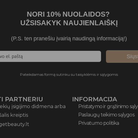
NORI 10% NUOLAIDOS?
UŽSISAKYK NAUJIENLAIŠKĮ
(P.S. ten pranešiu įvairią naudingą informaciją!)
Siųs
Pateikdamas formą sutinku su taisyklėmis ir sąlygomis
I PARTNERIU
INFORMACIJA
ekių įsigijimo didmena arba
Pristatymo ir grąžinimo sąl
Paslaugų teikimo sąlygos
 šalis kreiptis
Privatumo politika
getbeauty.lt