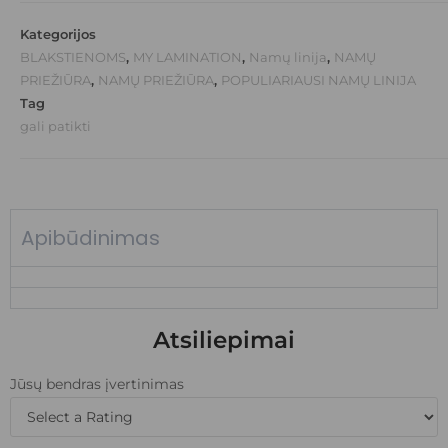
Kategorijos
BLAKSTIENOMS
,
MY LAMINATION
,
Namų linija
,
NAMŲ
PRIEŽIŪRA
,
NAMŲ PRIEŽIŪRA
,
POPULIARIAUSI NAMŲ LINIJA
Tag
gali patikti
Apibūdinimas
Atsiliepimai
Jūsų bendras įvertinimas