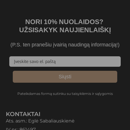
NORI 10% NUOLAIDOS?
UŽSISAKYK NAUJIENLAIŠKĮ
(P.S. ten pranešiu įvairią naudingą informaciją!)
Siųsti
Pateikdamas formą sutinku su taisyklėmis ir sąlygomis
KONTAKTAI
Ats. asm.: Eglė Sabaliauskienė
IV nr.: 861497