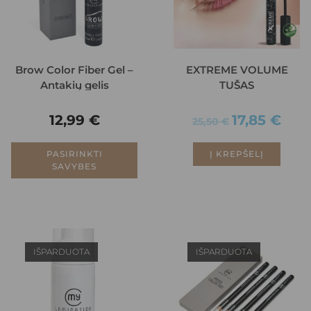
Brow Color Fiber Gel –
EXTREME VOLUME
Antakių gelis
TUŠAS
12,99
€
17,85
€
25,50
€
PASIRINKTI
Į KREPŠELĮ
SAVYBES
IŠPARDUOTA
IŠPARDUOTA