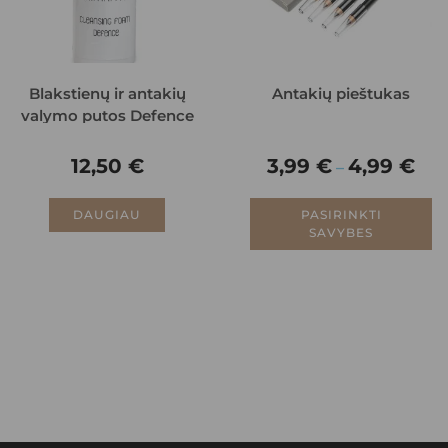
Blakstienų ir antakių
Antakių pieštukas
valymo putos Defence
12,50
€
3,99
€
4,99
€
–
DAUGIAU
PASIRINKTI
SAVYBES