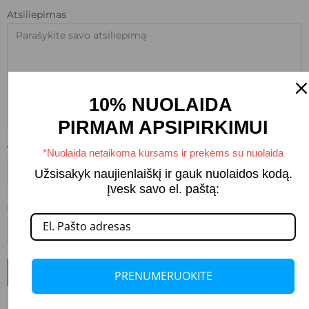
Atsiliepimas
10% NUOLAIDA
PIRMAM APSIPIRKIMUI
Vardas
*Nuolaida netaikoma kursams ir prekėms su nuolaida
Užsisakyk naujienlaiškį ir gauk nuolaidos kodą.
Įvesk savo el. paštą:
Elektroninis paštas
SUBMIT REVIEW
PRENUMERUOKITE