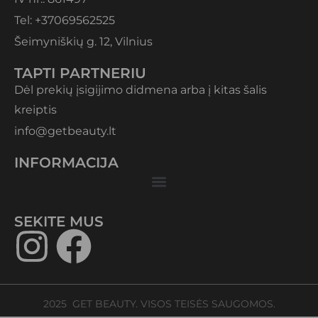
Tel: +37069562525
Šeimyniškių g. 12, Vilnius
TAPTI PARTNERIU
Dėl prekių įsigijimo didmena arba į kitas šalis
kreiptis
info@getbeauty.lt
INFORMACIJA
SEKITE MUS​
2025 GET BEAUTY. VISOS TEISĖS SAUGOMOS.