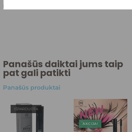
Kol kas atsiliepimų nėra. Būkite pirmas, parašęs.
Panašūs daiktai jums taip
pat gali patikti
Panašūs produktai
IŠPARDUOTA
AKCIJA!