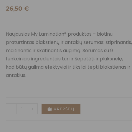
26,50
€
Naujausias My Lamination® produktas – biotinu
praturtintas blakstienų ir antakių serumas: stiprinantis,
maitinantis ir skatinantis augimą. Serumas su 9
funkciniais ingredientais turi ir šepetėlį, ir pluksnelę,
kad būtų galima efektyviai ir tiksliai tepti blakstienas ir
antakius.
-
+
Į KREPŠELĮ