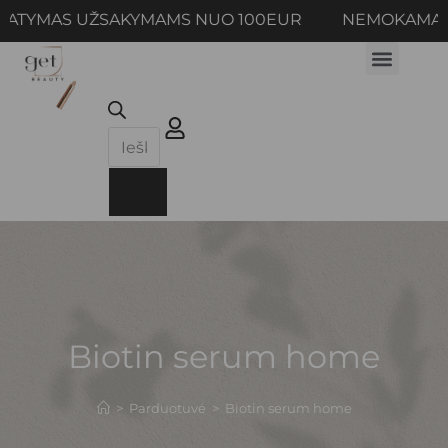
ATYMAS UŽSAKYMAMS NUO 100EUR NEMOKAMAS P
Biotin serum home
>
Parduotuvė
>
Biotin serum home