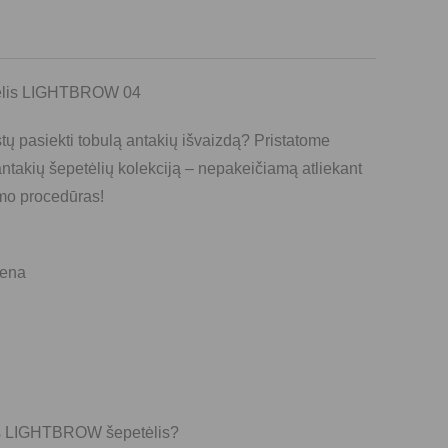
tėlis LIGHTBROW 04
stų pasiekti tobulą antakių išvaizdą? Pristatome
akių šepetėlių kolekciją – nepakeičiamą atliekant
mo procedūras!
iena
s LIGHTBROW šepetėlis?