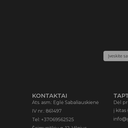
KONTAKTAI
TAPT
Ats. asm.: Eglė Sabaliauskienė
Dėl pr
į kitas
IV nr.: 861497
info@
Tel: +37069562525