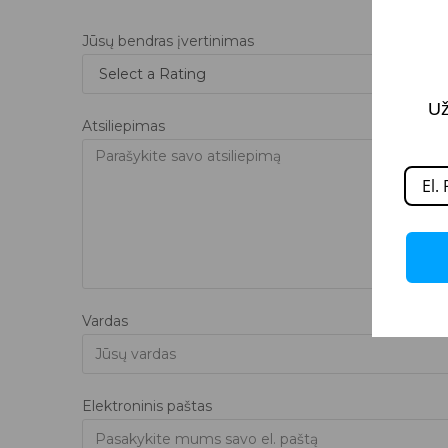
Jūsų bendras įvertinimas
Už
Atsiliepimas
Vardas
Elektroninis paštas