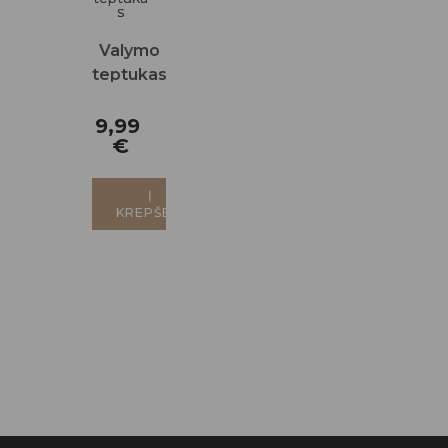
Valymo
teptukas
9,99
€
Į
KREPŠELĮ