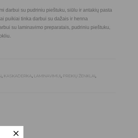
mi darbui su pudriniu pieštuku, siūlu ir antakių pasta
iai puikiai tinka darbui su dažais ir henna
darbui su laminavimo preparatais, pudriniu pieštuku,
okliu.
I
,
KASKADERKA
,
LAMINAVIMUI
,
PREKIŲ ŽENKLAI
,