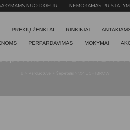
MAMS NUO 100EUR NEMOKAMAS PRISTATYMAS U
PREKIŲ ŽENKLAI
RINKINIAI
ANTAKIAM
IENOMS
PERPARDAVIMAS
MOKYMAI
AK
Šepetėlis Nr.04 LIGHTBRO
>
Parduotuvė
>
Šepetėlis Nr.04 LIGHTBROW