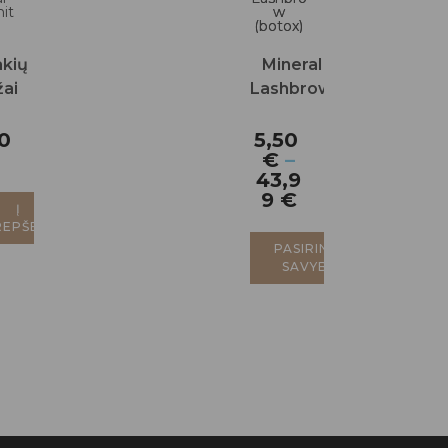
akių
Mineral
žai
Lashbrow
hite
(botox)
20
5,50
€
–
43,9
9
€
Į
REPŠELĮ
PASIRINKTI
SAVYBES