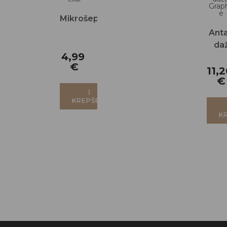
Mikrošepetėliai
Ant
da
4,99
Grap
€
11,
€
Į
KREPŠELĮ
K