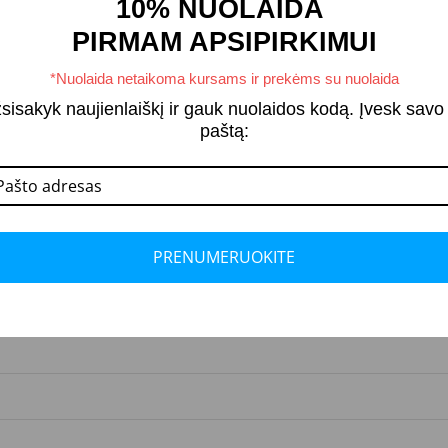
10% NUOLAIDA
PIRMAM APSIPIRKIMUI
*Nuolaida netaikoma kursams ir prekėms su nuolaida
sisakyk naujienlaiškį ir gauk nuolaidos kodą. Įvesk savo 
paštą:
PRENUMERUOKITE