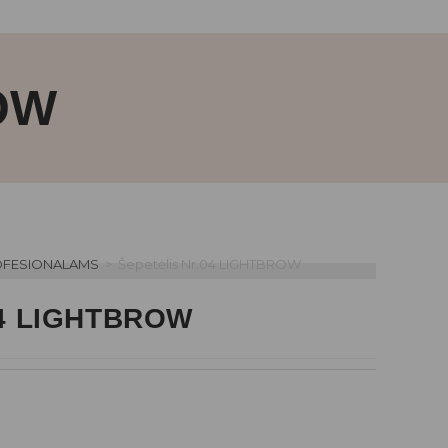
OW
FESIONALAMS
>
Šepetėlis Nr.04 LIGHTBROW
.04 LIGHTBROW