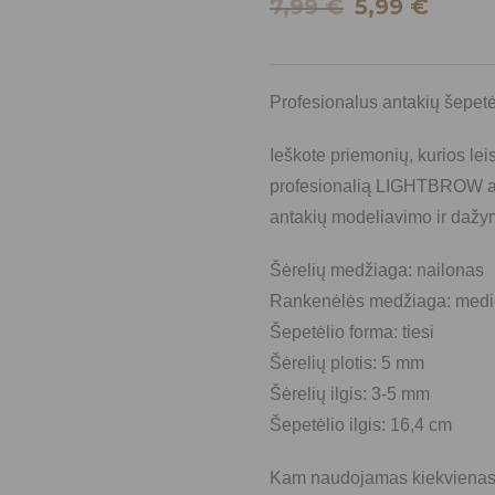
7,99
€
5,99
€
Profesionalus antakių šepe
Ieškote priemonių, kurios lei
profesionalią LIGHTBROW ant
antakių modeliavimo ir dažy
Šėrelių medžiaga: nailonas
Rankenėlės medžiaga: med
Šepetėlio forma: tiesi
Šėrelių plotis: 5 mm
Šėrelių ilgis: 3-5 mm
Šepetėlio ilgis: 16,4 cm
Kam naudojamas kiekviena