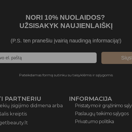
NORI 10% NUOLAIDOS?
UŽSISAKYK NAUJIENLAIŠKĮ
(P.S. ten pranešiu įvairią naudingą informaciją!)
Siųs
Pateikdamas formą sutinku su taisyklėmis ir sąlygomis
I PARTNERIU
INFORMACIJA
ekių įsigijimo didmena arba
Pristatymo ir grąžinimo sąl
Paslaugų teikimo sąlygos
 šalis kreiptis
Privatumo politika
getbeauty.lt