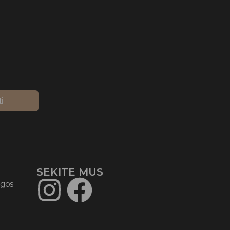
ti
SEKITE MUS​
ygos