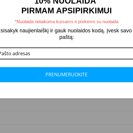
10% NUOLAIDA
PIRMAM APSIPIRKIMUI
*Nuolaida netaikoma kursams ir prekėms su nuolaida
sisakyk naujienlaiškį ir gauk nuolaidos kodą. Įvesk savo 
paštą:
PRENUMERUOKITE