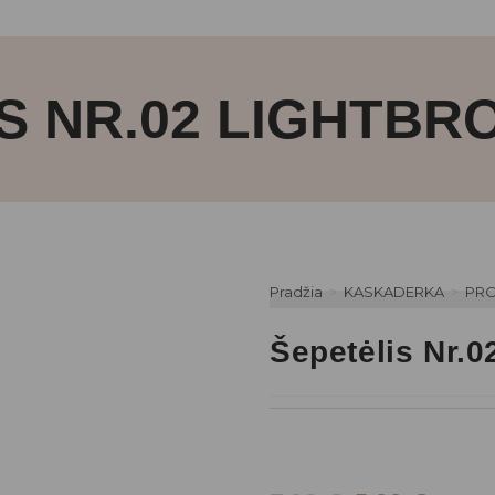
S NR.02 LIGHTBR
Pradžia
>
KASKADERKA
>
PRO
Šepetėlis Nr