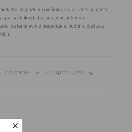
mi darbui su pudriniu pieštuku, siūlu ir antakių pasta
iai puikiai tinka darbui su dažais ir henna
darbui su laminavimo preparatais, pudriniu pieštuku,
okliu.
I
,
KASKADERKA
,
LAMINAVIMUI
,
PREKIŲ ŽENKLAI
,