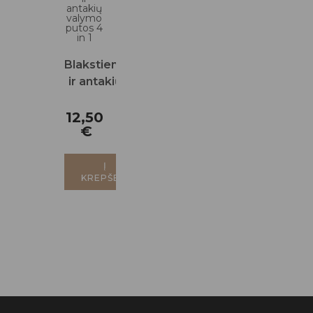
Blakstienų
ir antakių
valymo
putos 4 in
12,50
€
1
Į
KREPŠELĮ