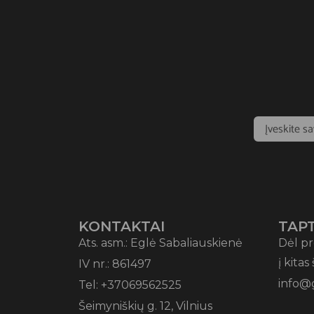
KONTAKTAI
TAPT
Ats. asm.: Eglė Sabaliauskienė
Dėl pr
į kitas
IV nr.: 861497
info@
Tel: +37069562525
Šeimyniškių g. 12, Vilnius