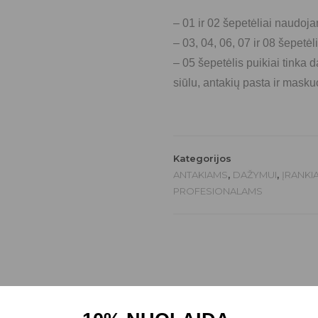
– 01 ir 02 šepetėliai naudoja
– 03, 04, 06, 07 ir 08 šepetėl
– 05 šepetėlis puikiai tinka 
siūlu, antakių pasta ir masku
Kategorijos
ANTAKIAMS
,
DAŽYMUI
,
ĮRANKIA
PROFESIONALAMS
Atsiliepimai