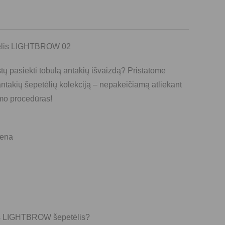
tėlis LIGHTBROW 02
stų pasiekti tobulą antakių išvaizdą? Pristatome
akių šepetėlių kolekciją – nepakeičiamą atliekant
mo procedūras!
iena
s LIGHTBROW šepetėlis?