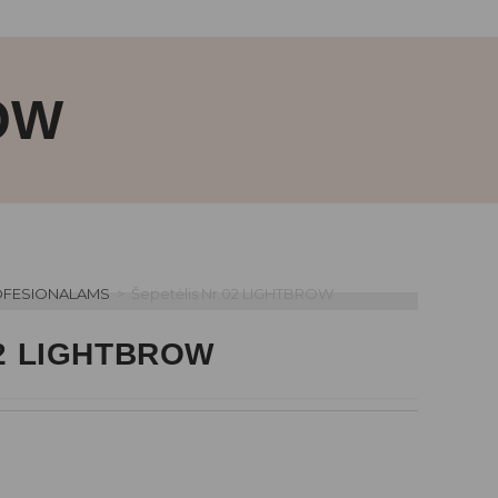
OW
FESIONALAMS
>
Šepetėlis Nr.02 LIGHTBROW
.02 LIGHTBROW