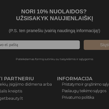
NORI 10% NUOLAIDOS?
UŽSISAKYK NAUJIENLAIŠKĮ
(P.S. ten pranešiu įvairią naudingą informaciją!)
Siųs
Pateikdamas formą sutinku su taisyklėmis ir sąlygomis
I PARTNERIU
INFORMACIJA
ekių įsigijimo didmena arba
Pristatymo ir grąžinimo sąl
Paslaugų teikimo sąlygos
 šalis kreiptis
Privatumo politika
getbeauty.lt