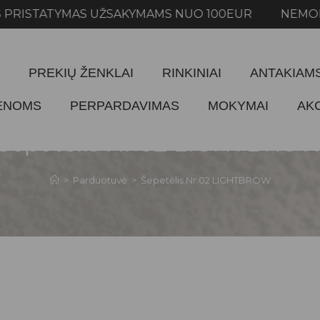
ATYMAS UŽSAKYMAMS NUO 100EUR NEMOKAMAS 
PREKIŲ ŽENKLAI
RINKINIAI
ANTAKIAM
IENOMS
PERPARDAVIMAS
MOKYMAI
AK
Šepetėlis Nr.02 LIGHTBRO
>
Parduotuvė
>
Šepetėlis Nr.02 LIGHTBROW