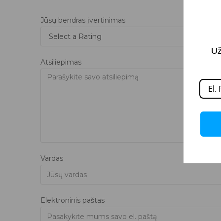
Jūsų bendras įvertinimas
Už
Atsiliepimas
Vardas
Elektroninis paštas