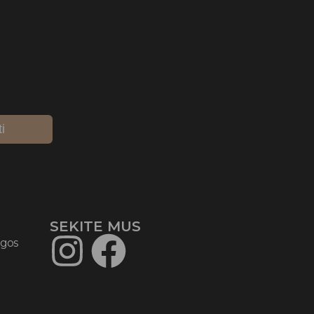
ti
SEKITE MUS​
ygos