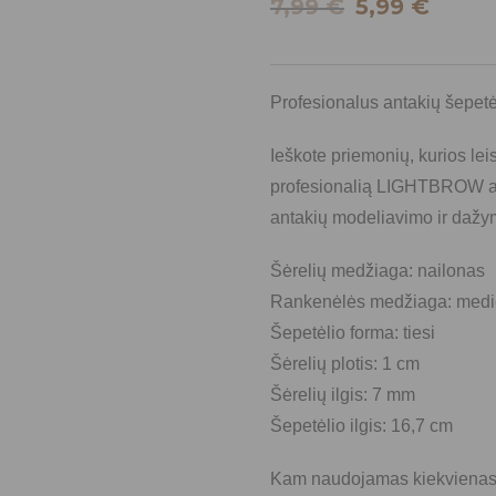
7,99
€
5,99
€
Profesionalus antakių šepe
Ieškote priemonių, kurios lei
profesionalią LIGHTBROW ant
antakių modeliavimo ir dažy
Šėrelių medžiaga: nailonas
Rankenėlės medžiaga: med
Šepetėlio forma: tiesi
Šėrelių plotis: 1 cm
Šėrelių ilgis: 7 mm
Šepetėlio ilgis: 16,7 cm
Kam naudojamas kiekviena