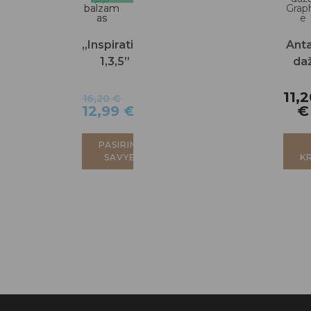
„Inspiration
Ant
1,3,5”
da
balzamas
Grap
11,
16,20
€
12,99
€
€
PASIRINKTI
SAVYBES
K