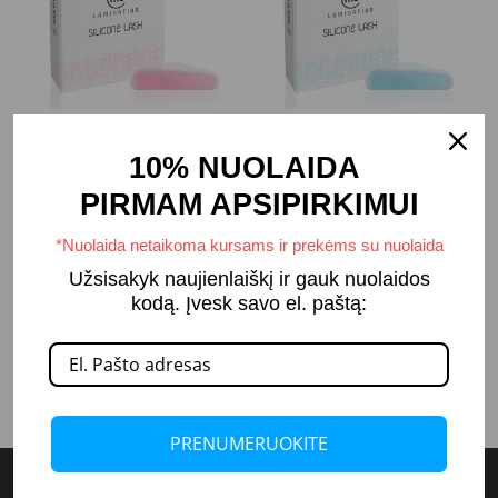
Rožiniai silikoniniai
Žydri silikoniniai
10% NUOLAIDA
voleliai (C rietimo
voleliai (lifting efektas)
forma)
PIRMAM APSIPIRKIMUI
3,60
€
17,99
€
3,60
€
17,99
€
–
–
*Nuolaida netaikoma kursams ir prekėms su nuolaida
Užsisakyk naujienlaiškį ir gauk nuolaidos
PASIRINKTI
PASIRINKTI
kodą. Įvesk savo el. paštą:
SAVYBES
SAVYBES
PRENUMERUOKITE