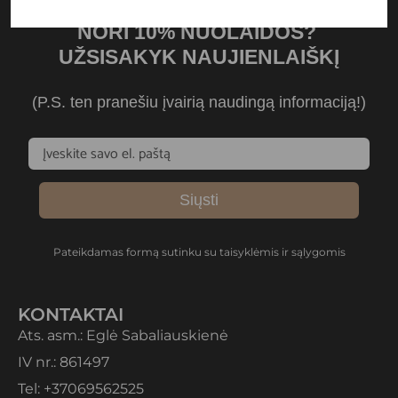
NORI 10% NUOLAIDOS?
UŽSISAKYK NAUJIENLAIŠKĮ
(P.S. ten pranešiu įvairią naudingą informaciją!)
Siųsti
Pateikdamas formą sutinku su taisyklėmis ir sąlygomis
KONTAKTAI
Ats. asm.: Eglė Sabaliauskienė
IV nr.: 861497
Tel: +37069562525