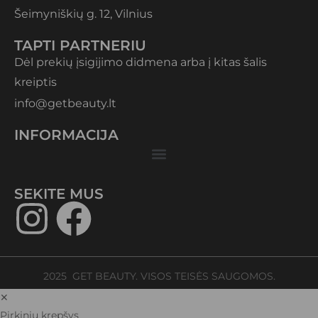
Šeimyniškių g. 12, Vilnius
TAPTI PARTNERIU
Dėl prekių įsigijimo didmena arba į kitas šalis
kreiptis
info@getbeauty.lt
INFORMACIJA
SEKITE MUS​
2025 GET BEAUTY. VISOS TEISĖS SAUGOMOS.
✕
Pirkinių krepšys