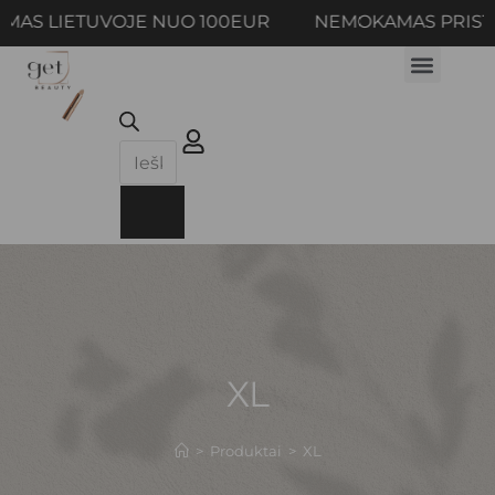
MAS LIETUVOJE NUO 100EUR NEMOKAMAS PRIST
XL
>
Produktai
>
XL