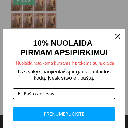
AKCIJA!
10vnt Rinkinys „Under
10% NUOLAIDA
Patch Glow“ Paakių
serumas
PIRMAM APSIPIRKIMUI
2,40
€
21,20
€
–
*Nuolaida netaikoma kursams ir prekėms su nuolaida
Užsisakyk naujienlaiškį ir gauk nuolaidos
PASIRINKTI
kodą. Įvesk savo el. paštą:
SAVYBES
PRENUMERUOKITE