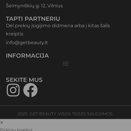
Šeimyniškių g. 12, Vilnius
TAPTI PARTNERIU
Dėl prekių įsigijimo didmena arba į kitas šalis
kreiptis
info@getbeauty.lt
INFORMACIJA
SEKITE MUS​
2025 GET BEAUTY. VISOS TEISĖS SAUGOMOS.
✕
Pirkinių krepšys