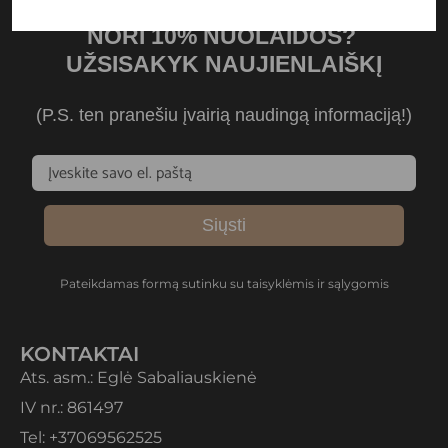
NORI 10% NUOLAIDOS?
UŽSISAKYK NAUJIENLAIŠKĮ
(P.S. ten pranešiu įvairią naudingą informaciją!)
Siųsti
Pateikdamas formą sutinku su taisyklėmis ir sąlygomis
KONTAKTAI
Ats. asm.: Eglė Sabaliauskienė
IV nr.: 861497
Tel: +37069562525