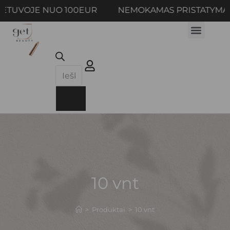
IETUVOJE NUO 100EUR NEMOKAMAS PRISTATYMA
10 vnt
>
Produktai
>
10 vnt