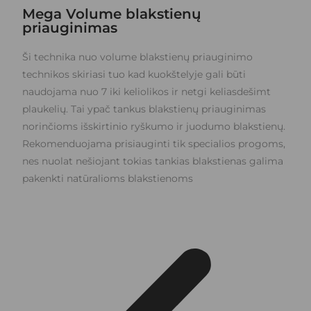
Mega Volume blakstienų
priauginimas
Ši technika nuo volume blakstienų priauginimo
technikos skiriasi tuo kad kuokštelyje gali būti
naudojama nuo 7 iki keliolikos ir netgi keliasdešimt
plaukelių. Tai ypač tankus blakstienų priauginimas
norinčioms išskirtinio ryškumo ir juodumo blakstienų.
Rekomenduojama prisiauginti tik specialios progoms,
nes nuolat nešiojant tokias tankias blakstienas galima
pakenkti natūralioms blakstienoms