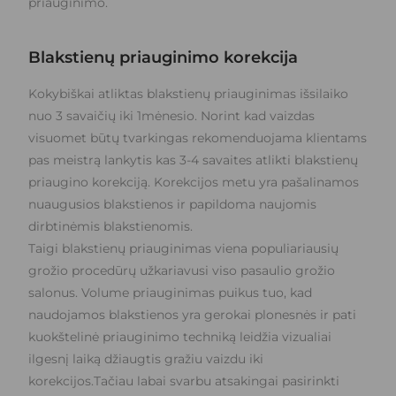
priauginimo.
Blakstienų priauginimo korekcija
Kokybiškai atliktas blakstienų priauginimas išsilaiko
nuo 3 savaičių iki 1mėnesio. Norint kad vaizdas
visuomet būtų tvarkingas rekomenduojama klientams
pas meistrą lankytis kas 3-4 savaites atlikti blakstienų
priaugino korekciją. Korekcijos metu yra pašalinamos
nuaugusios blakstienos ir papildoma naujomis
dirbtinėmis blakstienomis.
Taigi blakstienų priauginimas viena populiariausių
grožio procedūrų užkariavusi viso pasaulio grožio
salonus. Volume priauginimas puikus tuo, kad
naudojamos blakstienos yra gerokai plonesnės ir pati
kuokštelinė priauginimo techniką leidžia vizualiai
ilgesnį laiką džiaugtis gražiu vaizdu iki
korekcijos.Tačiau labai svarbu atsakingai pasirinkti