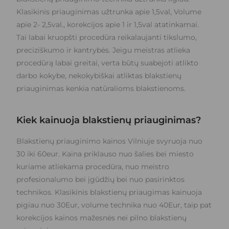
Klasikinis priauginimas užtrunka apie 1,5val, Volume
apie 2- 2,5val., korekcijos apie 1 ir 1,5val atatinkamai.
Tai labai kruopšti procedūra reikalaujanti tikslumo,
preciziškumo ir kantrybės. Jeigu meistras atlieka
procedūrą labai greitai, verta būtų suabejoti atlikto
darbo kokybe, nekokybiškai atliktas blakstienų
priauginimas kenkia natūralioms blakstienoms.
Kiek kainuoja blakstienų priauginimas?
Blakstienų priauginimo kainos Vilniuje svyruoja nuo
30 iki 60eur. Kaina priklauso nuo šalies bei miesto
kuriame atliekama procedūra, nuo meistro
profesionalumo bei įgūdžių bei nuo pasirinktos
technikos. Klasikinis blakstienų priaugimas kainuoja
pigiau nuo 30Eur, volume technika nuo 40Eur, taip pat
korekcijos kainos mažesnės nei pilno blakstienų