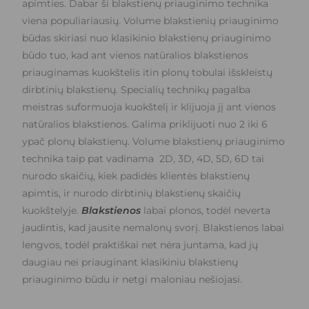
apimties. Dabar ši blakstienų priauginimo technika
viena populiariausių. Volume blakstienių priauginimo
būdas skiriasi nuo klasikinio blakstienų priauginimo
būdo tuo, kad ant vienos natūralios blakstienos
priauginamas kuokštelis itin plonų tobulai išskleistų
dirbtinių blakstienų. Specialių technikų pagalba
meistras suformuoja kuokštelį ir klijuoja jį ant vienos
natūralios blakstienos. Galima priklijuoti nuo 2 iki 6
ypač plonų blakstienų. Volume blakstienų priauginimo
technika taip pat vadinama 2D, 3D, 4D, 5D, 6D tai
nurodo skaičių, kiek padidės klientės blakstienų
apimtis, ir nurodo dirbtinių blakstienų skaičių
kuokštelyje.
Blakstienos
labai plonos, todėl neverta
jaudintis, kad jausite nemalonų svorį. Blakstienos labai
lengvos, todėl praktiškai net nėra juntama, kad jų
daugiau nei priauginant klasikiniu blakstienų
priauginimo būdu ir netgi maloniau nešiojasi.