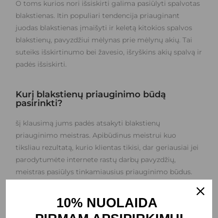
O toms kurios nori išsiskirti galima pasiūlyti spalvotas
blakstienas. Itin populiari tendencija priauginant
juodas blakstienas įmaišyti ir keletą kitokios spalvos
blakstienų, pavyzdžiui mėlynas prie mėlynų akių. Tai
suteiks išskirtinumo bei žavesio, išryškins akių spalvą ir
padės išsiskirti.
Kurį blakstienų priauginimo būdą
pasirinkti?
šį klausimą jums padės atsakyti blakstienų
priauginimo meistras. Apibūdinus meistrui kuo
tiksliau rezultatą, kurio klientas tikisi, dar geriausiai jei
parodytumėte internete rastų darbų pavyzdžių,
meistras pasiūlys tinkamiausius priauginimo būdus.
Profesionalus meistras taip pat įvertins natūralių
blakstienų būklę ir parinks priauginamas blakstienas,
10% NUOLAIDA
bei techniką tinkamiausią klientui, kad nepakenktų