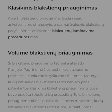
Klasikinis blakstienų priauginimas
Apie šį blakstienų priauginimo būdą rašiau
ankstesniame straipsnyje, o dar natūralesnis blakstienų
paryškinimas atliekamas
blakstienų laminavimo
procedūros
metu.
Volume blakstienų priauginimas
Ši blakstienų priauginimo technika atsirado
Rusijoje. Pagrindinė šios technikos atsiradimo
priežastis – tankumo ir ryškumo trūkumas. Moterys,
kurių natūralios blakstienos retos nebuvo pilnai
patenkintos klasikiniu blakstienų priauginimu, todėl
buvo pradėta tobulinti šią procedūrą. Toks blakstienų
priauginimo būdas puikiai tinka toms moterims, kurių
natūralios blakstienos retos ir nori suteikti joms