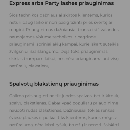
Express arba Party lashes priauginimas
Šios technikos dažniausiai skirtos klientėms, kurios
neturi daug laiko ir nori pasigražinti prieš šventę ar
renginį. Priauginimas dažniausiai trunka iki 1 valandos,
naudojamos Volume technikos ir pagrinde
priauginami išoriniai akių kampai, kurie iškart suteikia
žvilgsniui išraiškingumo. Deja toks priauginimas
skirtas trumpam laikui, nes nėra priauginama ant visų
natūralių blakstienų
Spalvotų blakstienų priauginimas
Galima prisiauginti ne tik juodos spalvos, bet ir kitokių
spalvų blakstienas. Dabar ypač populiaru priauginime
naudoti rudas blakstienas. Dažniausiai tokias renkasi
šviesiaplaukės ir puikiai tiks klientėms, kurios mėgsta
natūralumą, nėra labai ryškių bruožų ir nenori išsiskirti.