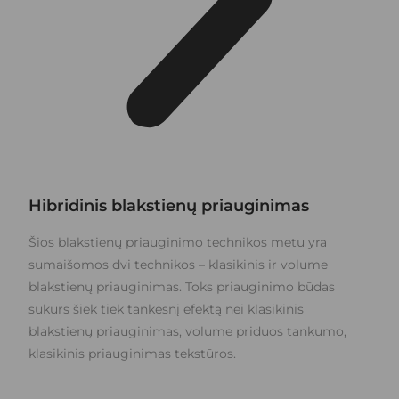
Hibridinis blakstienų priauginimas
Šios blakstienų priauginimo technikos metu yra
sumaišomos dvi technikos – klasikinis ir volume
blakstienų priauginimas. Toks priauginimo būdas
sukurs šiek tiek tankesnį efektą nei klasikinis
blakstienų priauginimas, volume priduos tankumo,
klasikinis priauginimas tekstūros.