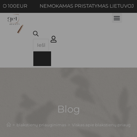
UR NEMOKAMAS PRISTATYMAS LIETUVOJE NUO 1
Blog
>
blakstienų priauginimas
>
Viskas apie blakstienų priaugin