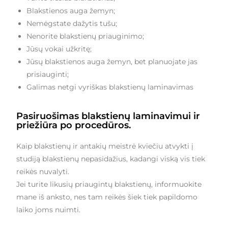
Blakstienos auga žemyn;
Nemėgstate dažytis tušu;
Nenorite blakstienų priauginimo;
Jūsų vokai užkritę;
Jūsų blakstienos auga žemyn, bet planuojate jas
prisiauginti;
Galimas netgi vyriškas blakstienų laminavimas
Pasiruošimas blakstienų laminavimui ir
priežiūra po procedūros.
Kaip blakstienų ir antakių meistrė kviečiu atvykti į
studiją blakstienų nepasidažius, kadangi viską vis tiek
reikės nuvalyti.
Jei turite likusių priaugintų blakstienų, informuokite
mane iš anksto, nes tam reikės šiek tiek papildomo
laiko joms nuimti.