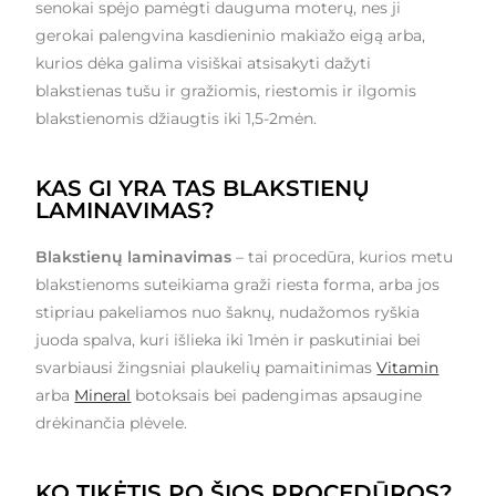
senokai spėjo pamėgti dauguma moterų, nes ji
gerokai palengvina kasdieninio makiažo eigą arba,
kurios dėka galima visiškai atsisakyti dažyti
blakstienas tušu ir gražiomis, riestomis ir ilgomis
blakstienomis džiaugtis iki 1,5-2mėn.
KAS GI YRA TAS BLAKSTIENŲ
LAMINAVIMAS?
Blakstienų laminavimas
– tai procedūra, kurios metu
blakstienoms suteikiama graži riesta forma, arba jos
stipriau pakeliamos nuo šaknų, nudažomos ryškia
juoda spalva, kuri išlieka iki 1mėn ir paskutiniai bei
svarbiausi žingsniai plaukelių pamaitinimas
Vitamin
arba
Mineral
botoksais bei padengimas apsaugine
drėkinančia plėvele.
KO TIKĖTIS PO ŠIOS PROCEDŪROS?