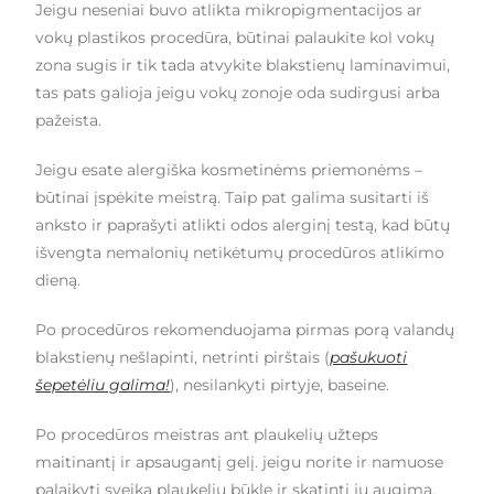
Jeigu neseniai buvo atlikta mikropigmentacijos ar
vokų plastikos procedūra, būtinai palaukite kol vokų
zona sugis ir tik tada atvykite blakstienų laminavimui,
tas pats galioja jeigu vokų zonoje oda sudirgusi arba
pažeista.
Jeigu esate alergiška kosmetinėms priemonėms –
būtinai įspėkite meistrą. Taip pat galima susitarti iš
anksto ir paprašyti atlikti odos alerginį testą, kad būtų
išvengta nemalonių netikėtumų procedūros atlikimo
dieną.
Po procedūros rekomenduojama pirmas porą valandų
blakstienų nešlapinti, netrinti pirštais (
pašukuoti
šepetėliu galima!
), nesilankyti pirtyje, baseine.
Po procedūros meistras ant plaukelių užteps
maitinantį ir apsaugantį gelį. jeigu norite ir namuose
palaikyti sveiką plaukelių būklę ir skatinti jų augimą,