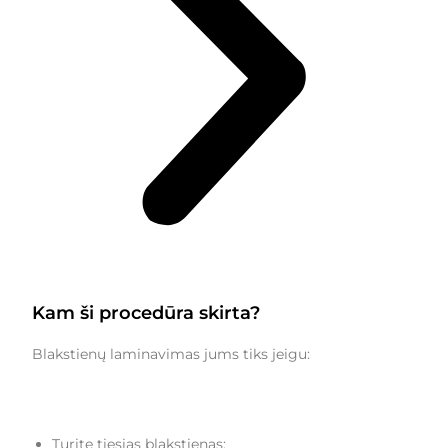
Kam ši procedūra skirta?
Blakstienų laminavimas jums tiks jeigu:
Turite tiesias blakstienas;