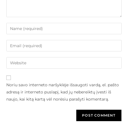
Noriu savo interneto naršyklėje išsaugoti vardą, el. pašto
adresą ir interneto puslapį, kad jų nebereiktų įvesti iš
naujo, kai kitą kartą vėl norėsiu parašyti komentarą.