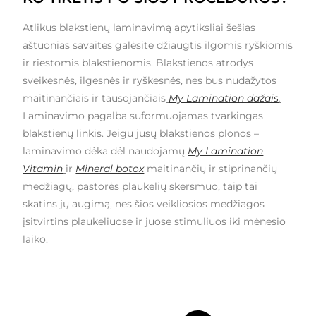
Atlikus blakstienų laminavimą apytiksliai šešias
aštuonias savaites galėsite džiaugtis ilgomis ryškiomis
ir riestomis blakstienomis. Blakstienos atrodys
sveikesnės, ilgesnės ir ryškesnės, nes bus nudažytos
maitinančiais ir tausojančiais
My Lamination dažais
.
Laminavimo pagalba suformuojamas tvarkingas
blakstienų linkis. Jeigu jūsų blakstienos plonos –
laminavimo dėka dėl naudojamų
My Lamination
Vitamin
ir
Mineral botox
maitinančių ir stiprinančių
medžiagų, pastorės plaukelių skersmuo, taip tai
skatins jų augimą, nes šios veikliosios medžiagos
įsitvirtins plaukeliuose ir juose stimuliuos iki mėnesio
laiko.