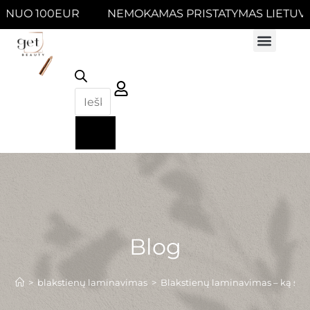
00EUR NEMOKAMAS PRISTATYMAS LIETUVOJE NU
Blog
>
blakstienų laminavimas
>
Blakstienų laminavimas – ką svar